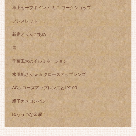
卓上セーブポイント ミニ ワークショップ
ブレスレット
新宿とりんごあめ
青
千葉工大のイルミネーション
水風船さん with クローズアップレンズ
ACクローズアップレンズとLX100
親子カメロンパン
ゆううつな金曜