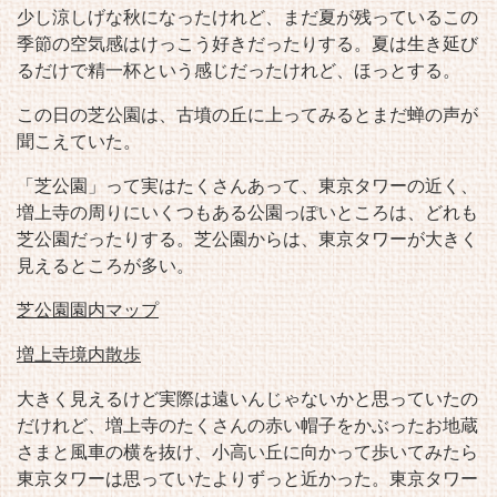
少し涼しげな秋になったけれど、まだ夏が残っているこの
季節の空気感はけっこう好きだったりする。夏は生き延び
るだけで精一杯という感じだったけれど、ほっとする。
この日の芝公園は、古墳の丘に上ってみるとまだ蝉の声が
聞こえていた。
「芝公園」って実はたくさんあって、東京タワーの近く、
増上寺の周りにいくつもある公園っぽいところは、どれも
芝公園だったりする。芝公園からは、東京タワーが大きく
見えるところが多い。
芝公園園内マップ
増上寺境内散歩
大きく見えるけど実際は遠いんじゃないかと思っていたの
だけれど、増上寺のたくさんの赤い帽子をかぶったお地蔵
さまと風車の横を抜け、小高い丘に向かって歩いてみたら
東京タワーは思っていたよりずっと近かった。東京タワー