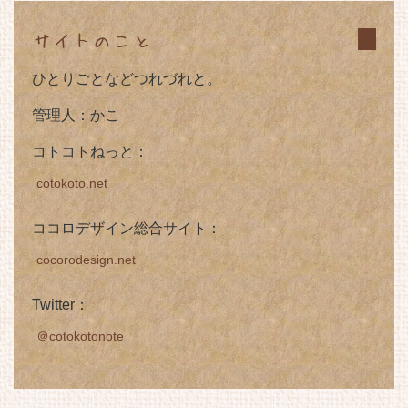
サイトのこと
ひとりごとなどつれづれと。
管理人：かこ
コトコトねっと：
cotokoto.net
ココロデザイン総合サイト：
cocorodesign.net
Twitter：
＠cotokotonote