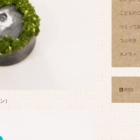
こどもの
つくって
つぶやき
カメラ＋
RSS
ン）