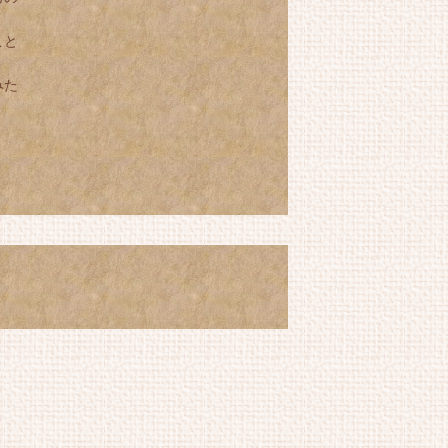
こと
みた