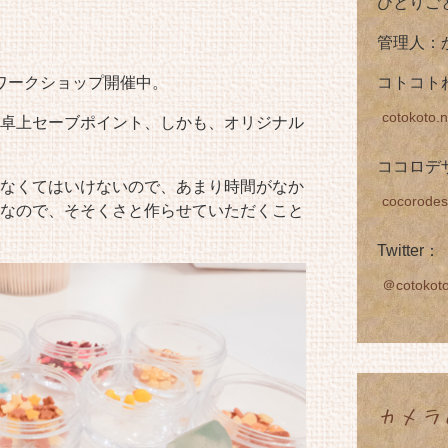
ひとりご
管理人：
のワークショップ開催中。
コトコト
cotokoto.n
卓上セーブポイント、しかも、オリジナル
ココロデ
なくてはいけないので、あまり時間がなか
cocorodes
なので、そそくさと作らせていただくこと
Twitter：
＠cotokot
カメラ