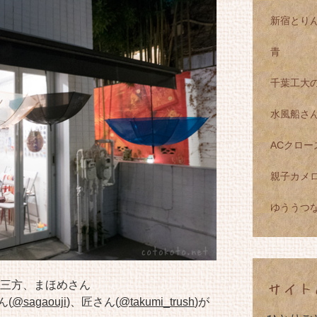
新宿とり
青
千葉工大
水風船さん
ACクロー
親子カメ
ゆううつ
三方、
まほめさん
サイト
ん(
@sagaouji
)、
匠さん(
@takumi_trush
)
が