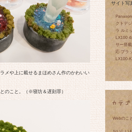
サイト写
Panaso
クトデ
ラ ルミ
LX100 
サー搭載
応 ブラッ
LX100-K
ラメや上に載せるまほめさん作のかわいい
とのこと。（※寝坊＆遅刻罪）
カテゴ
Webのこ
おいしい