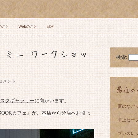
のこと
Webのこと
目次
 ミニ ワークショッ
検索:
コメント
最近の
スタギャラリー
に向かいます。
夏のなご
BOOKカフェ』が、
本店
から
分店
へお引っ
卓上セーブ
ブレスレ