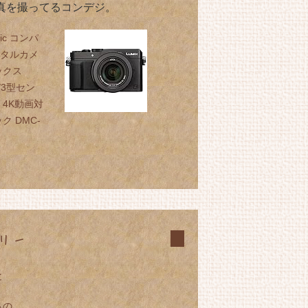
真を撮ってるコンデジ。
nic コンパ
ジタルカメ
ックス
4/3型セン
 4K動画対
ク DMC-
リー
と
もの