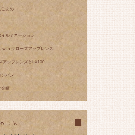
んごあめ
のイルミネーション
 with クローズアップレンズ
ズアップレンズとLX100
ロンパン
な金曜
のこと