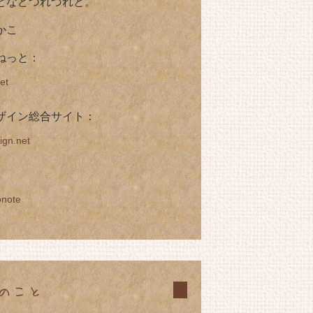
となどつれづれと。
かこ
ねっと：
et
ザイン総合サイト：
ign.net
onote
のこと