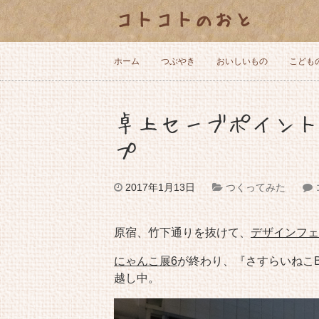
コトコトのおと
ホーム
つぶやき
おいしいもの
こども
卓上セーブポイント
プ
2017年1月13日
つくってみた
原宿、竹下通りを抜けて、
デザインフェ
にゃんこ展6
が終わり、
『さすらいねこ
越し中。