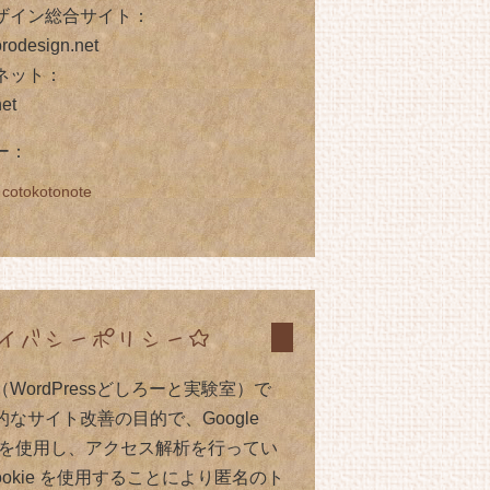
ザイン総合サイト：
rodesign.net
ネット：
net
ー：
 cotokotonote
イバシーポリシー☆
WordPressどしろーと実験室）で
なサイト改善の目的で、Google
tics を使用し、アクセス解析を行ってい
ookie を使用することにより匿名のト