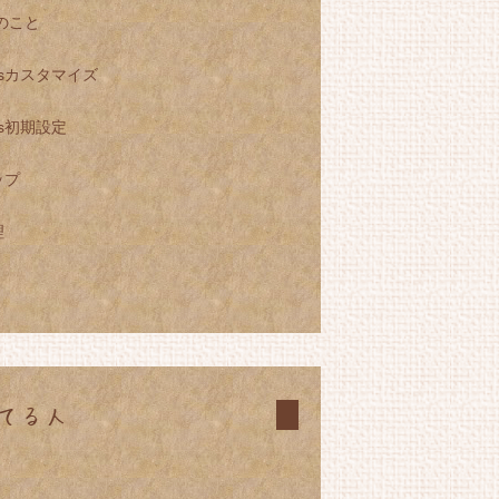
Sのこと
essカスタマイズ
ess初期設定
ップ
理
てる人