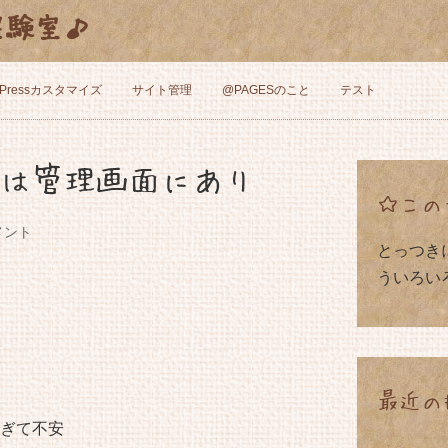
と実験室♪
dPressカスタマイズ
サイト管理
@PAGESのこと
テスト
さは管理画面にあり
☆この
メント
とっつき
ういろい
最近の
ぎて不安