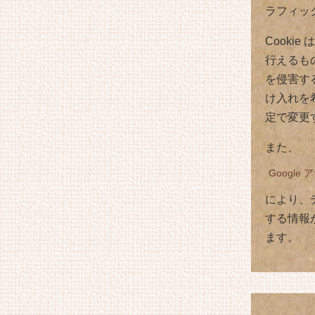
ラフィッ
Cooki
行えるも
を侵害する
け入れを
定で変更
また、
Googl
により、
する情報
ます。