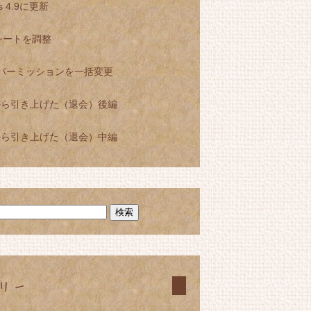
ss 4.9に更新
シートを調整
llaでパーミッションを一括変更
sから引き上げた（退会）後編
sから引き上げた（退会）中編
リー