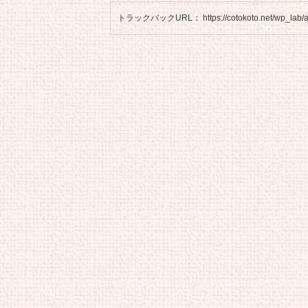
トラックバックURL： https://cotokoto.net/wp_lab/arc