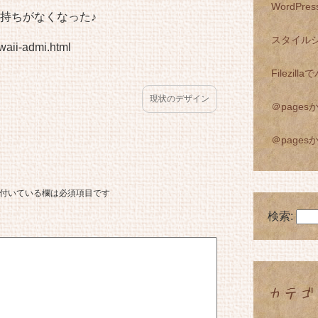
WordPre
持ちがなくなった♪
スタイル
waii-admi.html
Filezi
現状のデザイン
＠page
＠page
付いている欄は必須項目です
検索:
カテゴ