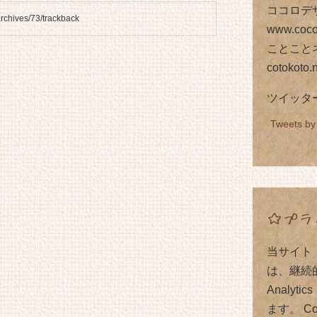
ココロデ
hives/73/trackback
www.coco
ことこと
cotokoto.
ツイッタ
Tweets by
☆プラ
当サイト（
は、継続的
Analy
ます。 C