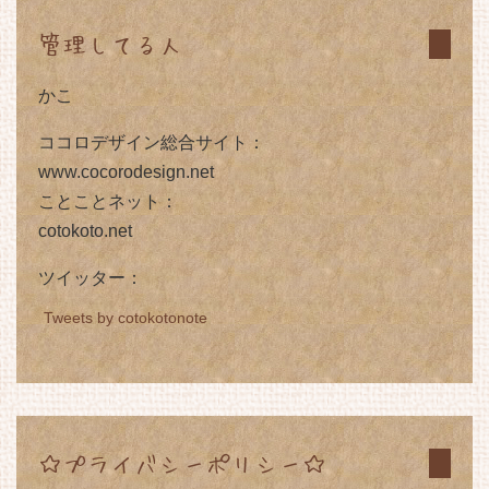
管理してる人
かこ
ココロデザイン総合サイト：
www.cocorodesign.net
ことことネット：
cotokoto.net
ツイッター：
Tweets by cotokotonote
☆プライバシーポリシー☆