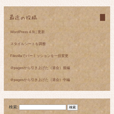
最近の投稿
WordPress 4.9に更新
スタイルシートを調整
Filezillaでパーミッションを一括変更
＠pagesから引き上げた（退会）後編
＠pagesから引き上げた（退会）中編
検索: