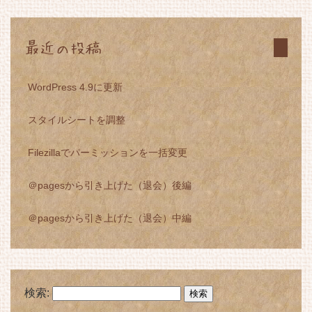
最近の投稿
WordPress 4.9に更新
スタイルシートを調整
Filezillaでパーミッションを一括変更
＠pagesから引き上げた（退会）後編
＠pagesから引き上げた（退会）中編
検索: