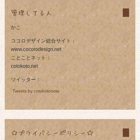
管理してる人
かこ
ココロデザイン総合サイト：
www.cocorodesign.net
ことことネット：
cotokoto.net
ツイッター：
Tweets by cotokotonote
☆プライバシーポリシー☆