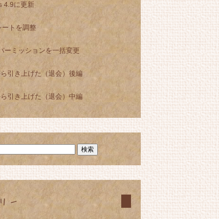
ss 4.9に更新
シートを調整
llaでパーミッションを一括変更
sから引き上げた（退会）後編
sから引き上げた（退会）中編
リー