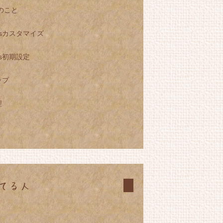
Sのこと
essカスタマイズ
ess初期設定
ップ
理
てる人