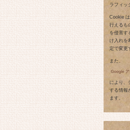
ラフィッ
Cooki
行えるも
を侵害する
け入れを
定で変更
また、
Googl
により、
する情報
ます。