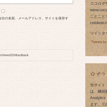
ココロデ
www.coco
ことこと
自分の名前、メールアドレス、サイトを保存す
cotokoto.
ツイッタ
Tweets by
hives/203/trackback
☆プラ
当サイト（
は、継続的
Analy
ます。 C