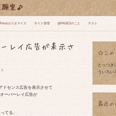
と実験室♪
dPressカスタマイズ
サイト管理
@PAGESのこと
テスト
ーバーレイ広告が表示さ
☆この
とっつき
ント
ういろい
leアドセンス広告を表示させて
オーバーレイ広告が
最近の
ゃってる。