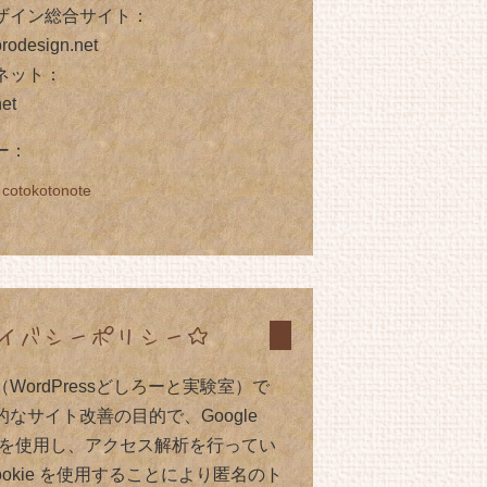
ザイン総合サイト：
rodesign.net
ネット：
net
ー：
 cotokotonote
イバシーポリシー☆
WordPressどしろーと実験室）で
なサイト改善の目的で、Google
tics を使用し、アクセス解析を行ってい
ookie を使用することにより匿名のト