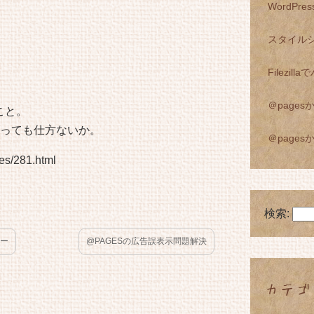
WordPre
スタイル
Filezi
＠page
こと。
っても仕方ないか。
＠page
es/281.html
検索:
ラー
@PAGESの広告誤表示問題解決
カテゴ